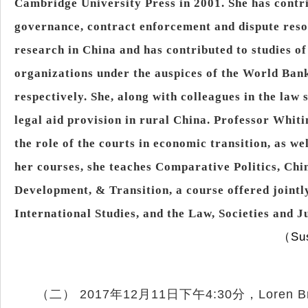
Cambridge University Press in 2001. She has contri
governance, contract enforcement and dispute reso
research in China and has contributed to studies o
organizations under the auspices of the World Ban
respectively. She, along with colleagues in the law s
legal aid provision in rural China. Professor Whiti
the role of the courts in economic transition, as we
her courses, she teaches Comparative Politics, Chi
Development, & Transition, a course offered jointly
International Studies, and the Law, Societies and 
（
Su
（二）
2017
年
12
月
11
日下午
4:30
分，
Loren B