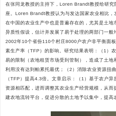
在张同龙教授的主持下，
Loren Brandt
教授给研究
座。
Loren Brandt
教授认为与发达国家农业相比，
在中国的农业生产中也是普遍存在的，尤其是土地
异质性假设，估计并发展了易于处理的两部门一般
2002
年
10
个省份
110
个村庄
8000
户农户非平衡面
素生产率（
TFP
）的影响。研究结果表明：（
1
）
易的限制（农地租赁市场受到管制），造成了土地
利用没有达到帕累托最优；（
2
）消除农业资源扭
（
TFP
）提高
4.3
倍。文章启示：（
1
）基于农户异
资源相匹配，进而调整其农业生产经营规模，从而
建农地流转平台，促进分散的土地予以集中，提高