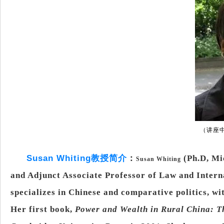
（讲座
Susan Whiting
教授简介
：
(Ph.D, Mic
Susan Whiting
and Adjunct Associate Professor of Law and Interna
specializes in Chinese and comparative politics, w
Her first book,
Power and Wealth in Rural China: Th